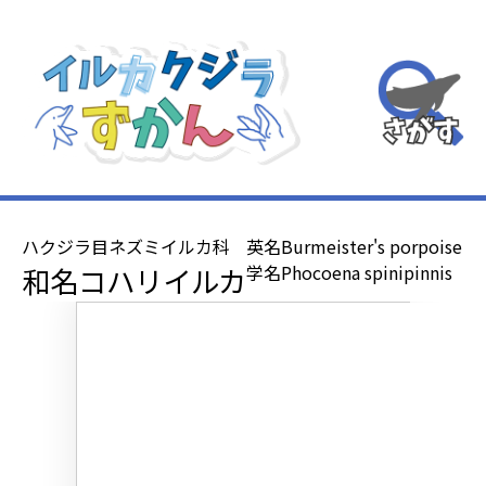
探
ハクジラ目ネズミイルカ科
英名
Burmeister's porpoise
和名
コハリイルカ
学名
Phocoena spinipinnis